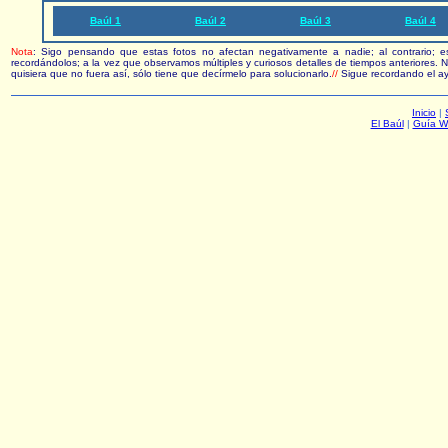
Baúl 1
Baúl 2
Baúl 3
Baúl 4
Nota
: Sigo pensando que estas fotos no afectan negativamente a nadie; al contrario; 
recordándolos; a la vez que observamos múltiples y curiosos detalles de tiempos anteriores. N
quisiera que no fuera así, sólo tiene que decírmelo para solucionarlo.
//
Sigue recordando el a
Inicio
|
El Baúl
|
Guía W